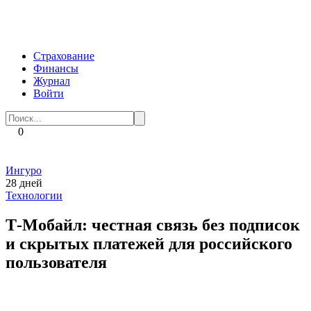
Перейти
к
контенту
Страхование
Финансы
Журнал
Войти
Search
for:
0
Ингуро
28 дней
Технологии
Т-Мобайл: честная связь без подписок
и скрытых платежей для российского
пользователя