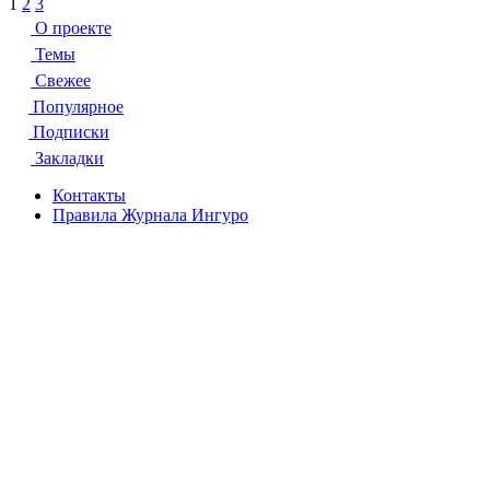
Пагинация
1
2
3
записей
О проекте
Темы
Свежее
Популярное
Подписки
Закладки
Контакты
Правила Журнала Ингуро