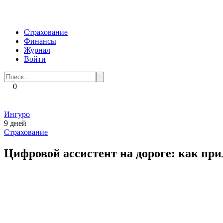
Перейти
к
контенту
Страхование
Финансы
Журнал
Войти
Search
for:
0
Ингуро
9 дней
Страхование
Цифровой ассистент на дороге: как п