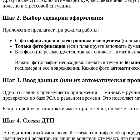
Сразу после ДТП включите «аварийку», выставьте знак. Запуст
полезно в стрессовой ситуации.
Шаг 2. Выбор сценария оформления
Приложение предлагает три режима работы:
С фотофиксацией и электронным извещением
(полный 
Только фотофиксация
(если планируете заполнять бума
Без фото
(не рекомендуется, так как снижает лимит выпла
Важно: фотографии необходимо сделать в течение
60 мин
госномера и все повреждения. Каждое фото автоматически
Шаг 3. Ввод данных (или их автоматическая пров
Одно из главных преимуществ приложения — минимум ручного 
проверяется по базе РСА в реальном времени. Это позволяет
Если второй участник также имеет приложение, он может отск
Шаг 4. Схема ДТП
Это единственный «аналоговый» элемент в цифровой процедуре
графический редактор, но многие водители отмечают, что рисов