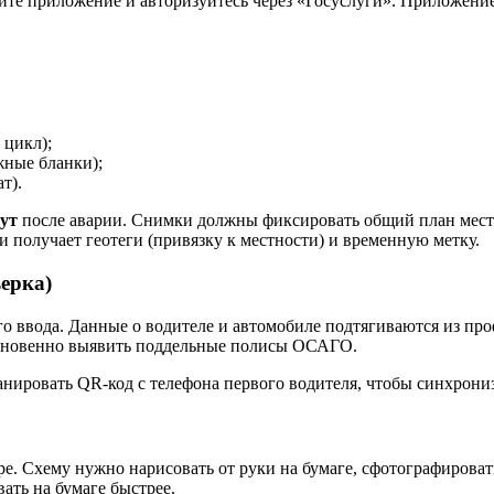
ите приложение и авторизуйтесь через «Госуслуги». Приложение
цикл);
жные бланки);
т).
ут
после аварии. Снимки должны фиксировать общий план мест
 получает геотеги (привязку к местности) и временную метку.
ерка)
ввода. Данные о водителе и автомобиле подтягиваются из про
 мгновенно выявить поддельные полисы ОСАГО.
анировать QR-код с телефона первого водителя, чтобы синхрони
. Схему нужно нарисовать от руки на бумаге, сфотографироват
ать на бумаге быстрее.