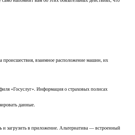
 само напомнит вам об этих обязательных действиях, что
а происшествия, взаимное расположение машин, их
филя «Госуслуг». Информация о страховых полисах
зировать данные.
ь и загрузить в приложение. Альтернатива — встроенный