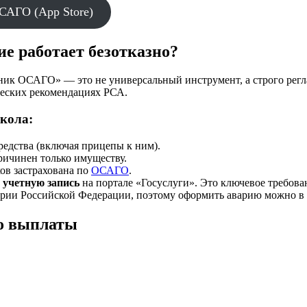
АГО (App Store)
е работает безотказно?
ник ОСАГО» — это не универсальный инструмент, а строго рег
ческих рекомендациях РСА.
кола:
редства (включая прицепы к ним).
ричинен только имуществу.
ков застрахована по
ОСАГО
.
 учетную запись
на портале «Госуслуги». Это ключевое требован
итории Российской Федерации, поэтому оформить аварию можно в
до выплаты